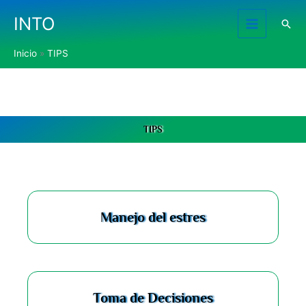
Ir
INTO
al
Busc
contenido
Inicio
TIPS
TIPS
Manejo del estres
Toma de Decisiones